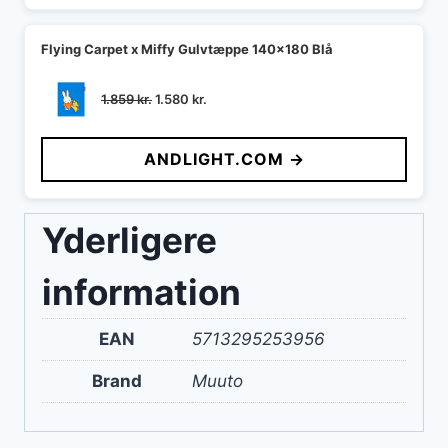
Flying Carpet x Miffy Gulvtæppe 140x180 Blå
Den
Den
1.859
kr.
1.580
kr.
oprindelige
aktuelle
pris
pris
ANDLIGHT.COM →
var:
er:
1.859 kr..
1.580 kr..
Yderligere
information
EAN
5713295253956
Brand
Muuto