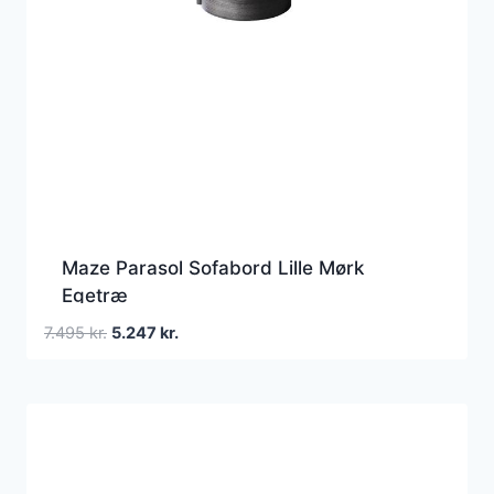
Maze Parasol Sofabord Lille Mørk
Egetræ
Den
Den
7.495
kr.
5.247
kr.
oprindelige
aktuelle
pris
pris
var:
er:
7.495 kr..
5.247 kr..