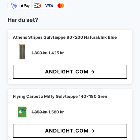
Har du set?
Athens Stripes Gulvtæppe 80x200 Natural/Ink Blue
Den
Den
1.899
kr.
1.425
kr.
oprindelige
aktuelle
pris
pris
ANDLIGHT.COM →
var:
er:
1.899 kr..
1.425 kr..
Flying Carpet x Miffy Gulvtæppe 140x180 Grøn
Den
Den
1.859
kr.
1.580
kr.
oprindelige
aktuelle
pris
pris
ANDLIGHT.COM →
var:
er:
1.859 kr..
1.580 kr..