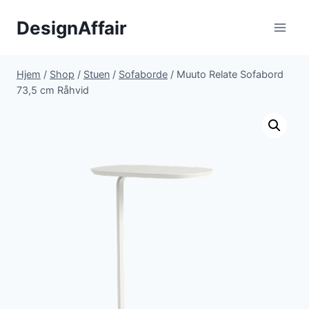
Fortsæt
DesignAffair
til
indhold
Hjem
/
Shop
/
Stuen
/
Sofaborde
/
Muuto Relate Sofabord
73,5 cm Råhvid