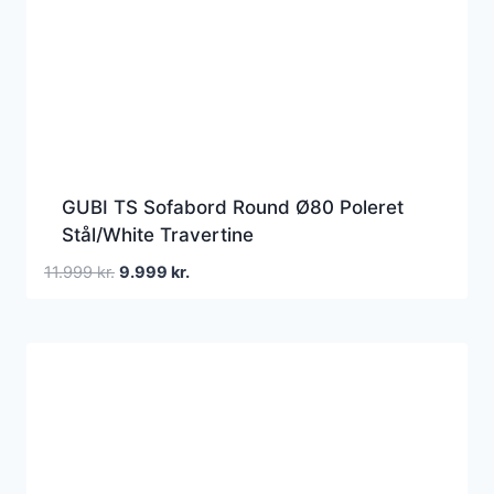
GUBI TS Sofabord Round Ø80 Poleret
Stål/White Travertine
Den
Den
11.999
kr.
9.999
kr.
oprindelige
aktuelle
pris
pris
var:
er:
11.999 kr..
9.999 kr..