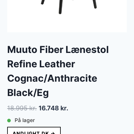
Muuto Fiber Lænestol
Refine Leather
Cognac/Anthracite
Black/Eg
Den
Den
18.995
kr.
16.748
kr.
oprindelige
aktuelle
På lager
pris
pris
ANDLIGHT.DK →