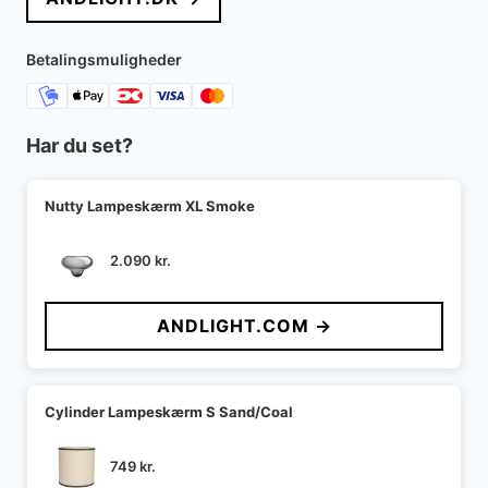
var:
er:
18.995 kr..
16.748 kr..
Betalingsmuligheder
Har du set?
Nutty Lampeskærm XL Smoke
2.090
kr.
ANDLIGHT.COM →
Cylinder Lampeskærm S Sand/Coal
749
kr.