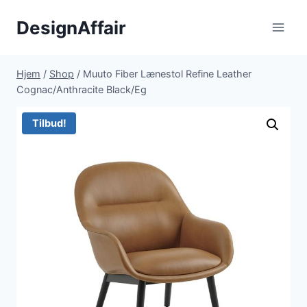
Fortsæt
DesignAffair
til
indhold
Hjem
/
Shop
/
Muuto Fiber Lænestol Refine Leather
Cognac/Anthracite Black/Eg
Tilbud!