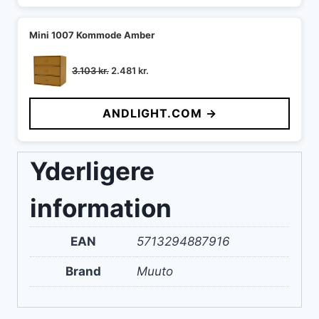
Mini 1007 Kommode Amber
Den
Den
3.103
kr.
2.481
kr.
oprindelige
aktuelle
pris
pris
ANDLIGHT.COM →
var:
er:
3.103 kr..
2.481 kr..
Yderligere
information
EAN
5713294887916
Brand
Muuto