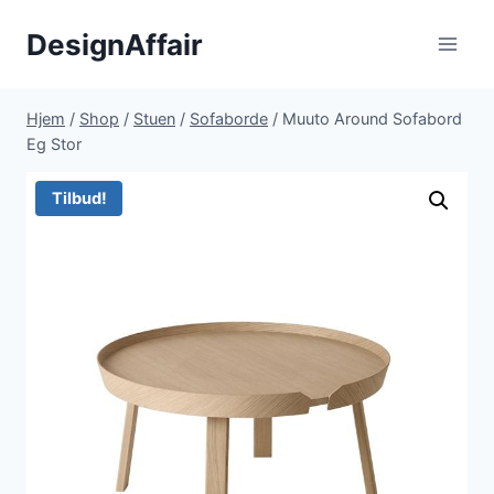
Fortsæt
DesignAffair
til
indhold
Hjem
/
Shop
/
Stuen
/
Sofaborde
/
Muuto Around Sofabord
Eg Stor
Tilbud!