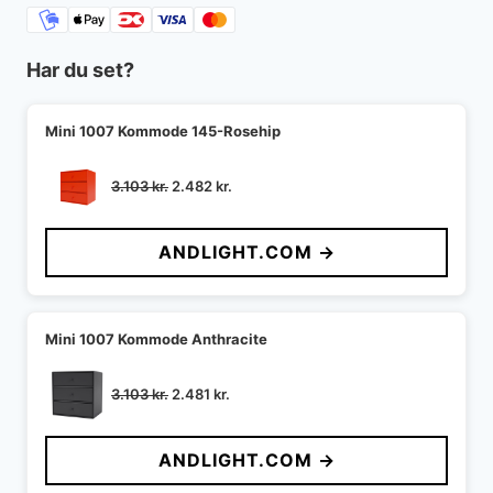
Har du set?
Mini 1007 Kommode 145-Rosehip
Den
Den
3.103
kr.
2.482
kr.
oprindelige
aktuelle
pris
pris
ANDLIGHT.COM →
var:
er:
3.103 kr..
2.482 kr..
Mini 1007 Kommode Anthracite
Den
Den
3.103
kr.
2.481
kr.
oprindelige
aktuelle
pris
pris
ANDLIGHT.COM →
var:
er:
3.103 kr..
2.481 kr..