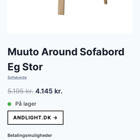
Muuto Around Sofabord
Eg Stor
Sofaborde
Den
Den
5.195
kr.
4.145
kr.
oprindelige
aktuelle
På lager
pris
pris
ANDLIGHT.DK →
var:
er:
5.195 kr..
4.145 kr..
Betalingsmuligheder