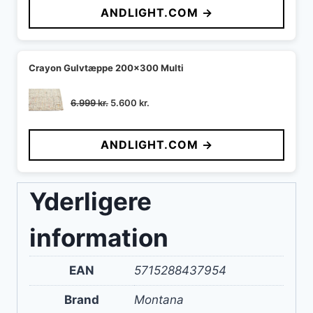
ANDLIGHT.COM →
var:
er:
1.859 kr..
1.580 kr..
Crayon Gulvtæppe 200x300 Multi
Den
Den
6.999
kr.
5.600
kr.
oprindelige
aktuelle
pris
pris
ANDLIGHT.COM →
var:
er:
6.999 kr..
5.600 kr..
Yderligere
information
EAN
5715288437954
Brand
Montana