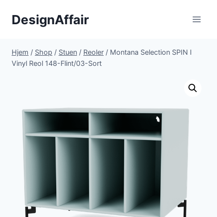
Fortsæt
DesignAffair
til
indhold
Hjem
/
Shop
/
Stuen
/
Reoler
/
Montana Selection SPIN I
Vinyl Reol 148-Flint/03-Sort