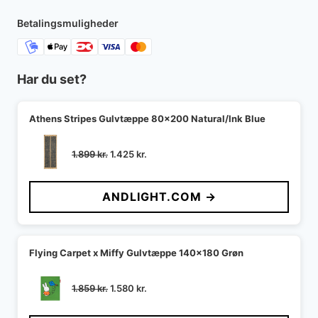
Betalingsmuligheder
Har du set?
Athens Stripes Gulvtæppe 80x200 Natural/Ink Blue
Den
Den
1.899
kr.
1.425
kr.
oprindelige
aktuelle
pris
pris
ANDLIGHT.COM →
var:
er:
1.899 kr..
1.425 kr..
Flying Carpet x Miffy Gulvtæppe 140x180 Grøn
Den
Den
1.859
kr.
1.580
kr.
oprindelige
aktuelle
pris
pris