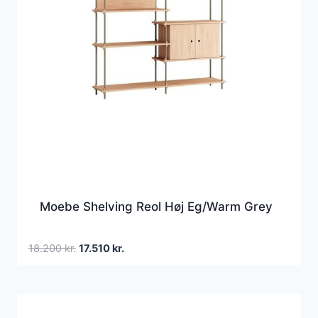
Moebe Shelving Reol Høj Eg/Warm Grey
Den
Den
18.200
kr.
17.510
kr.
oprindelige
aktuelle
pris
pris
var:
er:
18.200 kr..
17.510 kr..