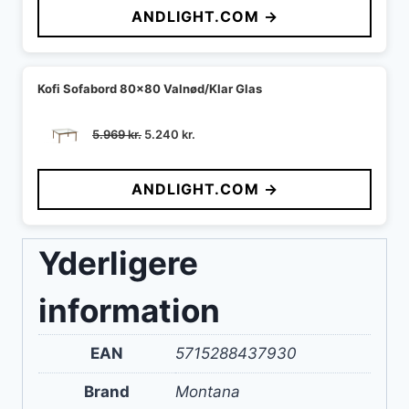
ANDLIGHT.COM →
var:
er:
9.811 kr..
6.710 kr..
Kofi Sofabord 80x80 Valnød/Klar Glas
Den
Den
5.969
kr.
5.240
kr.
oprindelige
aktuelle
pris
pris
ANDLIGHT.COM →
var:
er:
5.969 kr..
5.240 kr..
Yderligere
information
EAN
5715288437930
Brand
Montana