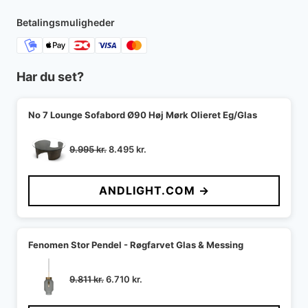
Betalingsmuligheder
Har du set?
No 7 Lounge Sofabord Ø90 Høj Mørk Olieret Eg/Glas
Den
Den
9.995
kr.
8.495
kr.
oprindelige
aktuelle
pris
pris
ANDLIGHT.COM →
var:
er:
9.995 kr..
8.495 kr..
Fenomen Stor Pendel - Røgfarvet Glas & Messing
Den
Den
9.811
kr.
6.710
kr.
oprindelige
aktuelle
pris
pris