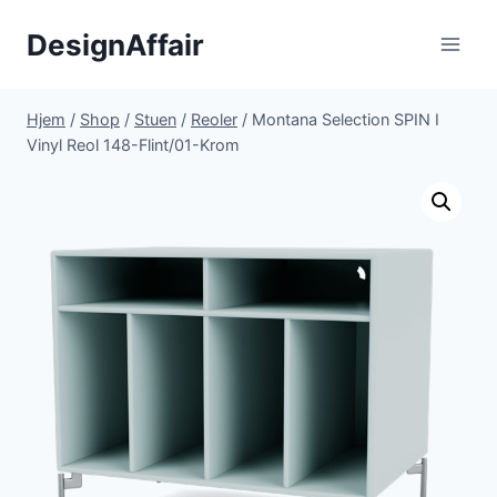
Fortsæt
DesignAffair
til
indhold
Hjem
/
Shop
/
Stuen
/
Reoler
/
Montana Selection SPIN I
Vinyl Reol 148-Flint/01-Krom