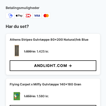
Betalingsmuligheder
Har du set?
Athens Stripes Gulvtæppe 80x200 Natural/Ink Blue
Den
Den
1.899
kr.
1.425
kr.
oprindelige
aktuelle
pris
pris
ANDLIGHT.COM →
var:
er:
1.899 kr..
1.425 kr..
Flying Carpet x Miffy Gulvtæppe 140x180 Grøn
Den
Den
1.859
kr.
1.580
kr.
oprindelige
aktuelle
pris
pris