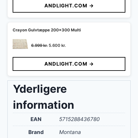
ANDLIGHT.COM →
var:
er:
1.859 kr..
1.580 kr..
Crayon Gulvtæppe 200x300 Multi
Den
Den
6.999
kr.
5.600
kr.
oprindelige
aktuelle
pris
pris
ANDLIGHT.COM →
var:
er:
6.999 kr..
5.600 kr..
Yderligere
information
EAN
5715288436780
Brand
Montana