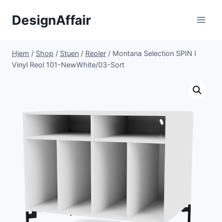
Fortsæt
DesignAffair
til
indhold
Hjem
/
Shop
/
Stuen
/
Reoler
/
Montana Selection SPIN I
Vinyl Reol 101-NewWhite/03-Sort