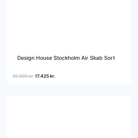
Design House Stockholm Air Skab Sort
Den
Den
20.500
kr.
17.425
kr.
oprindelige
aktuelle
pris
pris
var:
er:
20.500 kr..
17.425 kr..