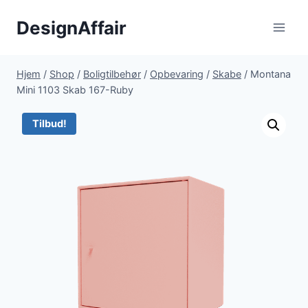
Fortsæt
DesignAffair
til
indhold
Hjem
/
Shop
/
Boligtilbehør
/
Opbevaring
/
Skabe
/
Montana
Mini 1103 Skab 167-Ruby
Tilbud!