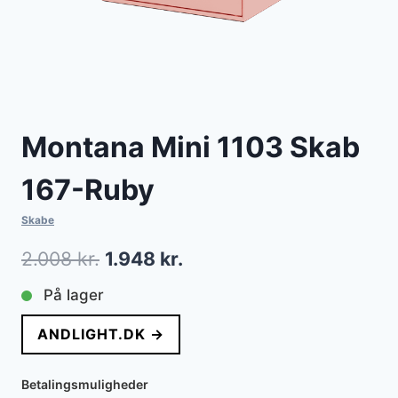
Montana Mini 1103 Skab
167-Ruby
Skabe
Den
Den
2.008
kr.
1.948
kr.
oprindelige
aktuelle
På lager
pris
pris
ANDLIGHT.DK →
var:
er:
2.008 kr..
1.948 kr..
Betalingsmuligheder