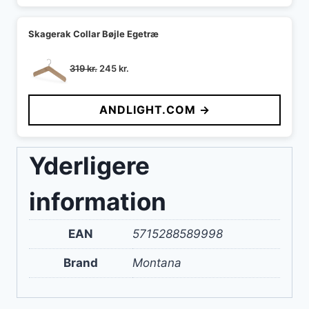
Skagerak Collar Bøjle Egetræ
Den
Den
319
kr.
245
kr.
oprindelige
aktuelle
pris
pris
ANDLIGHT.COM →
var:
er:
319 kr..
245 kr..
Yderligere
information
EAN
5715288589998
Brand
Montana