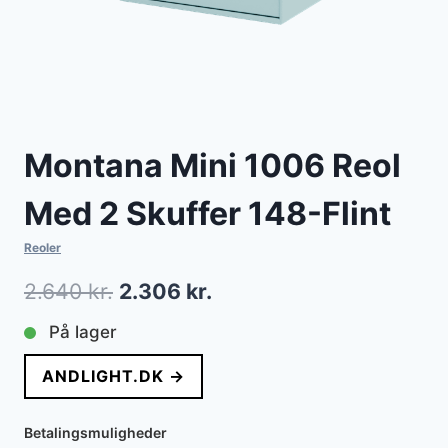
Montana Mini 1006 Reol
Med 2 Skuffer 148-Flint
Reoler
Den
Den
2.640
kr.
2.306
kr.
oprindelige
aktuelle
På lager
pris
pris
ANDLIGHT.DK →
var:
er:
2.640 kr..
2.306 kr..
Betalingsmuligheder