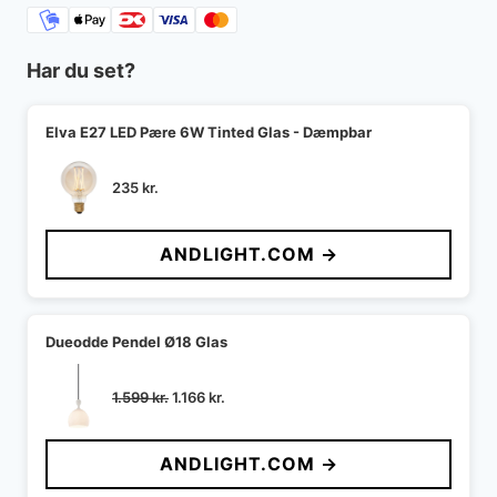
Har du set?
Elva E27 LED Pære 6W Tinted Glas - Dæmpbar
235
kr.
ANDLIGHT.COM →
Dueodde Pendel Ø18 Glas
Den
Den
1.599
kr.
1.166
kr.
oprindelige
aktuelle
pris
pris
ANDLIGHT.COM →
var:
er:
1.599 kr..
1.166 kr..