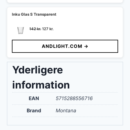
Inku Glas S Transparent
Den
Den
142
kr.
127
kr.
oprindelige
aktuelle
pris
pris
ANDLIGHT.COM →
var:
er:
142 kr..
127 kr..
Yderligere
information
EAN
5715288556716
Brand
Montana