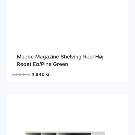
Moebe Magazine Shelving Reol Høj
Røget Eg/Pine Green
Den
Den
5.060
kr.
4.840
kr.
oprindelige
aktuelle
pris
pris
var:
er:
5.060 kr..
4.840 kr..