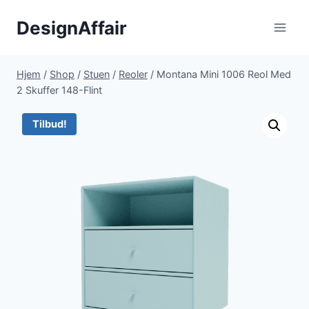
Fortsæt
DesignAffair
til
indhold
Hjem
/
Shop
/
Stuen
/
Reoler
/
Montana Mini 1006 Reol Med
2 Skuffer 148-Flint
Tilbud!