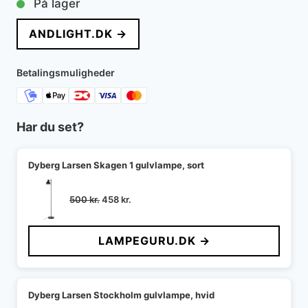
På lager
ANDLIGHT.DK →
Betalingsmuligheder
Har du set?
Dyberg Larsen Skagen 1 gulvlampe, sort
Den
Den
500
kr.
458
kr.
oprindelige
aktuelle
pris
pris
LAMPEGURU.DK →
var:
er:
500 kr..
458 kr..
Dyberg Larsen Stockholm gulvlampe, hvid