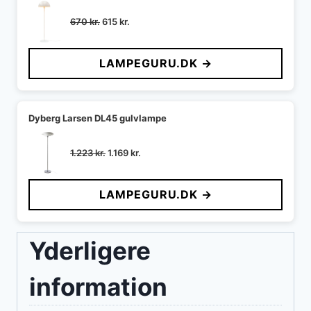
Den
Den
670
kr.
615
kr.
oprindelige
aktuelle
pris
pris
LAMPEGURU.DK →
var:
er:
670 kr..
615 kr..
Dyberg Larsen DL45 gulvlampe
Den
Den
1.223
kr.
1.169
kr.
oprindelige
aktuelle
pris
pris
LAMPEGURU.DK →
var:
er:
1.223 kr..
1.169 kr..
Yderligere
information