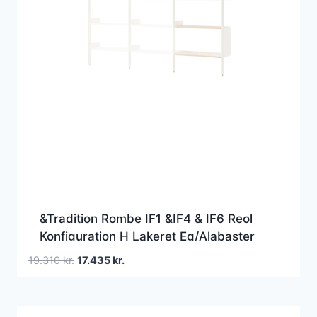
&Tradition Rombe IF1 &IF4 & IF6 Reol
Konfiguration H Lakeret Eg/Alabaster
Den
Den
19.310
kr.
17.435
kr.
oprindelige
aktuelle
pris
pris
var:
er: