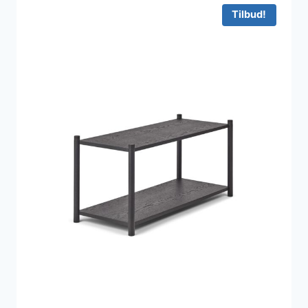
19.310 kr..
17.435 kr..
Tilbud!