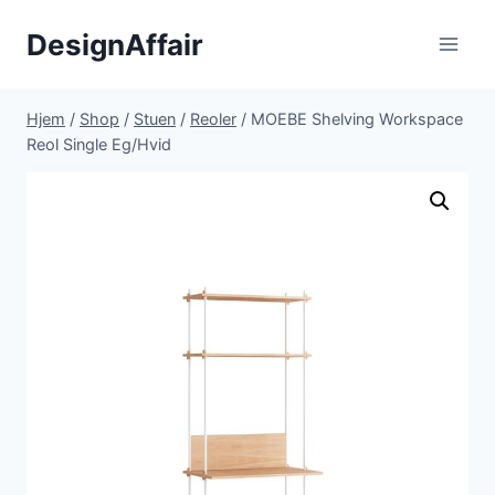
Fortsæt
DesignAffair
til
indhold
Hjem
/
Shop
/
Stuen
/
Reoler
/
MOEBE Shelving Workspace
Reol Single Eg/Hvid