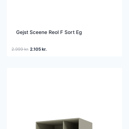
Gejst Sceene Reol F Sort Eg
Den
Den
2.999
kr.
2.105
kr.
oprindelige
aktuelle
pris
pris
var:
er:
2.999 kr..
2.105 kr..