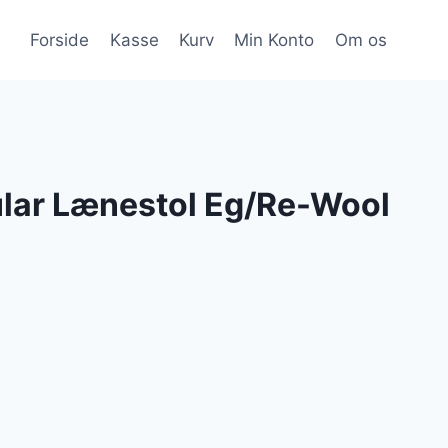
Forside
Kasse
Kurv
Min Konto
Om os
ar Lænestol Eg/Re-Wool
Den
ge
aktuelle
pris
er: