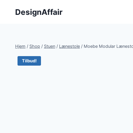
Fortsæt
DesignAffair
til
indhold
Hjem
/
Shop
/
Stuen
/
Lænestole
/
Moebe Modular Lænesto
Tilbud!