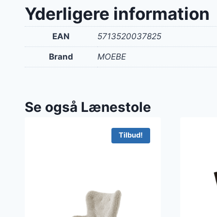
var:
Yderligere information
9.81
EAN
5713520037825
Brand
MOEBE
Se også Lænestole
Tilbud!