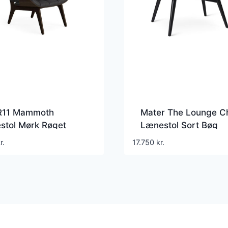
11 Mammoth
Mater The Lounge Ch
stol Mørk Røget
Lænestol Sort Bøg
ræ/Anthracite 21003
r.
17.750
kr.