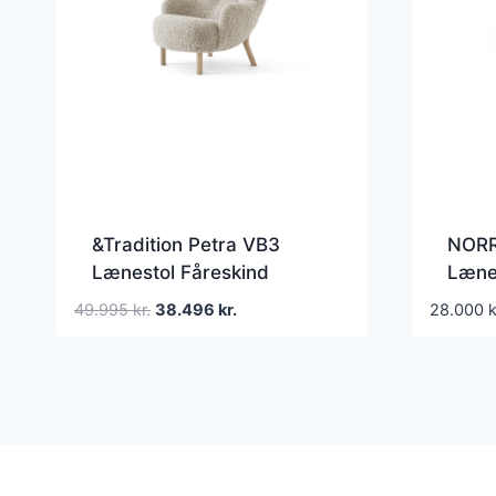
&Tradition Petra VB3
NORR
Lænestol Fåreskind
Læne
Moonlight/Oileret Eg
Eget
Den
Den
49.995
kr.
38.496
kr.
28.000
k
oprindelige
aktuelle
pris
pris
var:
er:
49.995 kr..
38.496 kr..