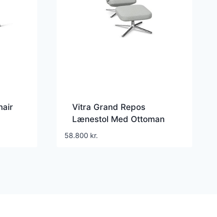
air
Vitra Grand Repos
Lænestol Med Ottoman
Dumet Pebble
58.800
kr.
Melange/Krom