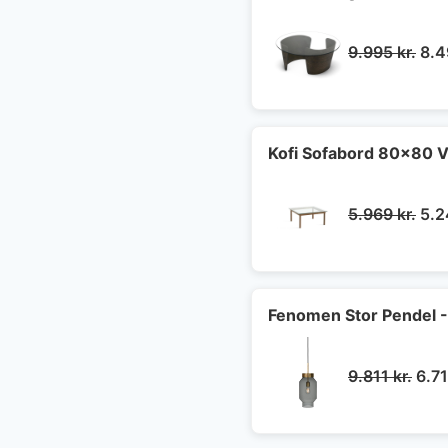
De
9.995
kr.
8.
opr
pris
var:
9.9
Kofi Sofabord 80x80 V
De
5.969
kr.
5.
opr
pris
var:
5.9
Fenomen Stor Pendel -
Den
9.811
kr.
6.7
opri
pris