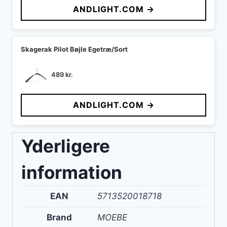
ANDLIGHT.COM →
var:
er:
319 kr..
245 kr..
Skagerak Pilot Bøjle Egetræ/Sort
489
kr.
ANDLIGHT.COM →
Yderligere
information
EAN
5713520018718
Brand
MOEBE