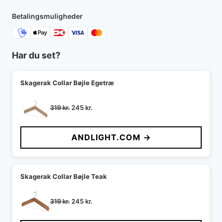
Betalingsmuligheder
Har du set?
Skagerak Collar Bøjle Egetræ
Den
Den
319
kr.
245
kr.
oprindelige
aktuelle
pris
pris
ANDLIGHT.COM →
var:
er:
319 kr..
245 kr..
Skagerak Collar Bøjle Teak
Den
Den
319
kr.
245
kr.
oprindelige
aktuelle
pris
pris