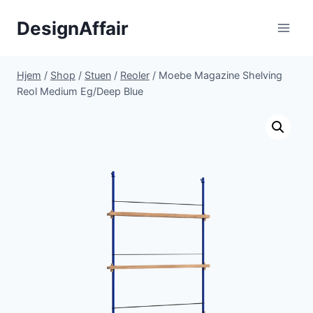
Fortsæt
DesignAffair
til
indhold
Hjem
/
Shop
/
Stuen
/
Reoler
/
Moebe Magazine Shelving
Reol Medium Eg/Deep Blue