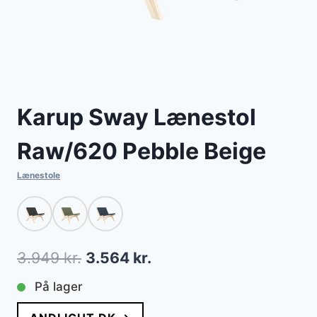
Karup Sway Lænestol
Raw/620 Pebble Beige
Lænestole
Den
Den
3.949
kr.
3.564
kr.
oprindelige
aktuelle
På lager
pris
pris