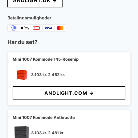
ANDLIGHT.DK →
var:
er:
3.949 kr..
3.564 kr..
Betalingsmuligheder
Har du set?
Mini 1007 Kommode 145-Rosehip
Den
Den
3.103
kr.
2.482
kr.
oprindelige
aktuelle
pris
pris
ANDLIGHT.COM →
var:
er:
3.103 kr..
2.482 kr..
Mini 1007 Kommode Anthracite
Den
Den
3.103
kr.
2.481
kr.