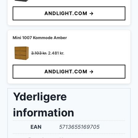
oprindelige
aktuelle
pris
pris
ANDLIGHT.COM →
var:
er:
3.103 kr..
2.481 kr..
Mini 1007 Kommode Amber
Den
Den
3.103
kr.
2.481
kr.
oprindelige
aktuelle
pris
pris
ANDLIGHT.COM →
var:
er:
3.103 kr..
2.481 kr..
Yderligere
information
EAN
5713655169705