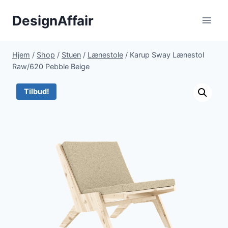
Fortsæt
DesignAffair
til
indhold
Hjem
/
Shop
/
Stuen
/
Lænestole
/
Karup Sway Lænestol
Raw/620 Pebble Beige
Tilbud!