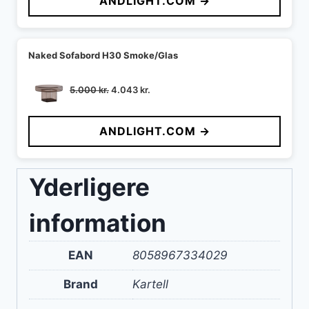
ANDLIGHT.COM →
var:
er:
1.599 kr..
1.166 kr..
Naked Sofabord H30 Smoke/Glas
Den
Den
5.000
kr.
4.043
kr.
oprindelige
aktuelle
pris
pris
ANDLIGHT.COM →
var:
er:
5.000 kr..
4.043 kr..
Yderligere
information
EAN
8058967334029
Brand
Kartell