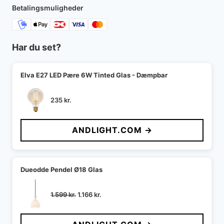
Betalingsmuligheder
Har du set?
Elva E27 LED Pære 6W Tinted Glas - Dæmpbar
235
kr.
ANDLIGHT.COM →
Dueodde Pendel Ø18 Glas
Den
Den
1.599
kr.
1.166
kr.
oprindelige
aktuelle
pris
pris