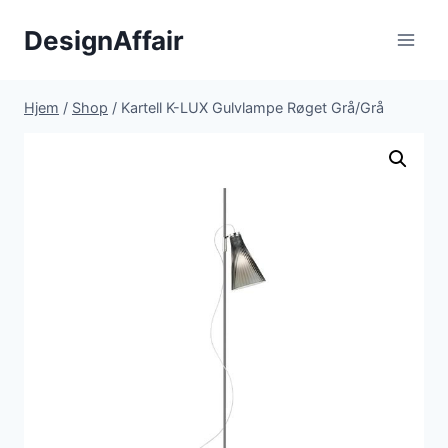
Fortsæt
DesignAffair
til
indhold
Hjem
/
Shop
/
Kartell K-LUX Gulvlampe Røget Grå/Grå