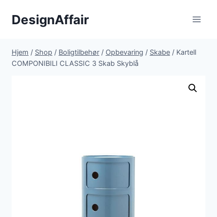
Fortsæt
DesignAffair
til
indhold
Hjem
/
Shop
/
Boligtilbehør
/
Opbevaring
/
Skabe
/
Kartell
COMPONIBILI CLASSIC 3 Skab Skyblå