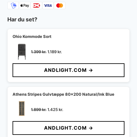
Har du set?
Ohio Kommode Sort
Den
Den
1.399
kr.
1.189
kr.
oprindelige
aktuelle
pris
pris
ANDLIGHT.COM →
var:
er:
1.399 kr..
1.189 kr..
Athens Stripes Gulvtæppe 80x200 Natural/Ink Blue
Den
Den
1.899
kr.
1.425
kr.
oprindelige
aktuelle
pris
pris
ANDLIGHT.COM →
var:
er:
1.899 kr..
1.425 kr..