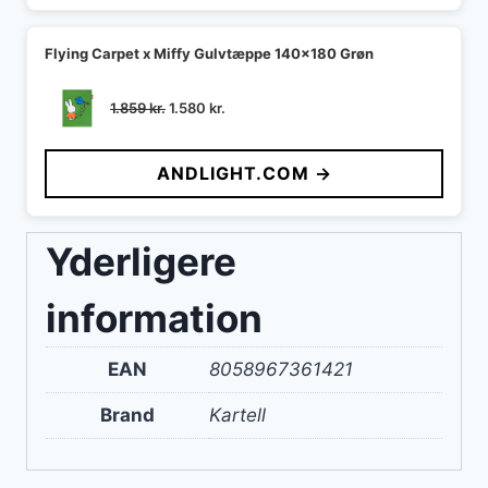
Flying Carpet x Miffy Gulvtæppe 140x180 Grøn
Den
Den
1.859
kr.
1.580
kr.
oprindelige
aktuelle
pris
pris
ANDLIGHT.COM →
var:
er:
1.859 kr..
1.580 kr..
Yderligere
information
EAN
8058967361421
Brand
Kartell