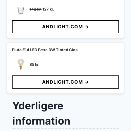
Den
Den
142
kr.
127
kr.
oprindelige
aktuelle
pris
pris
ANDLIGHT.COM →
var:
er:
142 kr..
127 kr..
Pluto E14 LED Pære 3W Tinted Glas
85
kr.
ANDLIGHT.COM →
Yderligere
information