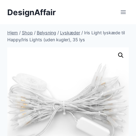
Fortsæt
DesignAffair
til
indhold
Hjem
/
Shop
/
Belysning
/
Lyskæder
/
Iris Light lyskæde til
Happy/Iris Lights (uden kugler), 35 lys