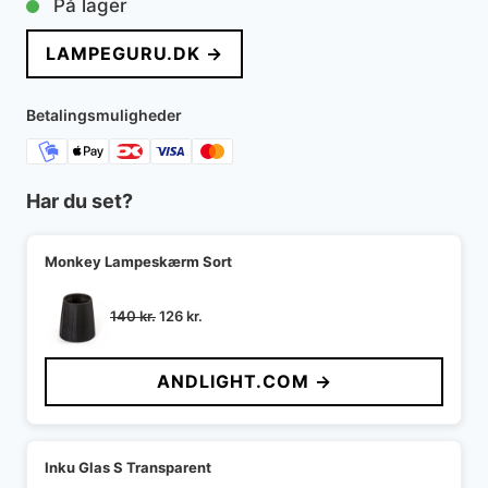
På lager
LAMPEGURU.DK →
Betalingsmuligheder
Har du set?
Monkey Lampeskærm Sort
Den
Den
140
kr.
126
kr.
oprindelige
aktuelle
pris
pris
ANDLIGHT.COM →
var:
er:
140 kr..
126 kr..
Inku Glas S Transparent