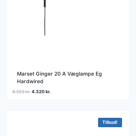
Marset Ginger 20 A Væglampe Eg
Hardwired
Den
Den
4.323
kr.
4.320
kr.
oprindelige
aktuelle
pris
pris
var:
er:
4.323 kr..
4.320 kr..
Tilbud!