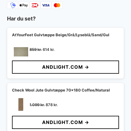
Har du set?
AtYourFeet Gulvtæppe Beige/Grå/Lyseblå/Sand/Gul
Den
Den
859
kr.
614
kr.
oprindelige
aktuelle
pris
pris
ANDLIGHT.COM →
var:
er:
859 kr..
614 kr..
Check Wool Jute Gulvtæppe 70x180 Coffee/Natural
Den
Den
1.099
kr.
878
kr.
oprindelige
aktuelle
pris
pris
ANDLIGHT.COM →
var:
er:
1.099 kr..
878 kr..