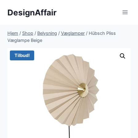
Fortsæt
DesignAffair
til
indhold
Hjem
/
Shop
/
Belysning
/
Væglamper
/
Hübsch Pliss
Væglampe Beige
Tilbud!