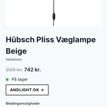
Hübsch Pliss Væglampe
Beige
Væglamper
Den
Den
939
kr.
742
kr.
oprindelige
aktuelle
På lager
pris
pris
ANDLIGHT.DK →
var:
er:
939 kr..
742 kr..
Betalingsmuligheder