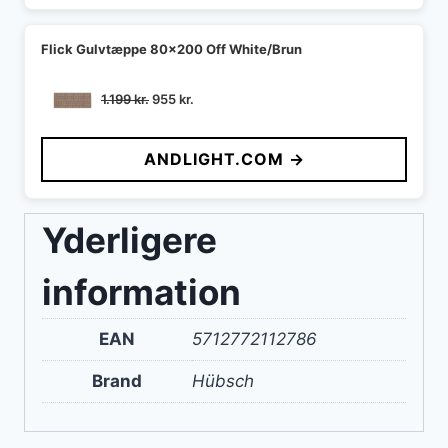
Flick Gulvtæppe 80x200 Off White/Brun
Den
Den
1.199
kr.
955
kr.
oprindelige
aktuelle
pris
pris
ANDLIGHT.COM →
var:
er:
1.199 kr..
955 kr..
Yderligere
information
EAN
5712772112786
Brand
Hübsch