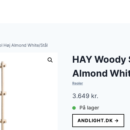
l Høj Almond White/Stål
HAY Woody S
Almond Whit
Reoler
3.649
kr.
På lager
ANDLIGHT.DK →