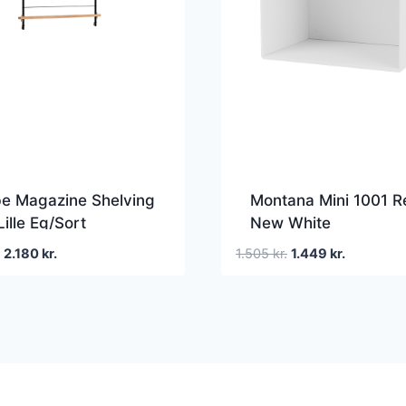
e Magazine Shelving
Montana Mini 1001 R
Lille Eg/Sort
New White
Den
Den
Den
Den
2.180
kr.
1.505
kr.
1.449
kr.
oprindelige
aktuelle
oprindelige
aktuelle
pris
pris
pris
pris
var:
er:
var:
er:
2.280 kr..
2.180 kr..
1.505 kr..
1.449 kr..