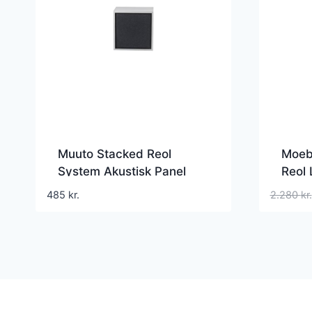
Muuto Stacked Reol
Moeb
System Akustisk Panel
Reol 
Mellem Sort Mélange
485
kr.
2.280
kr.