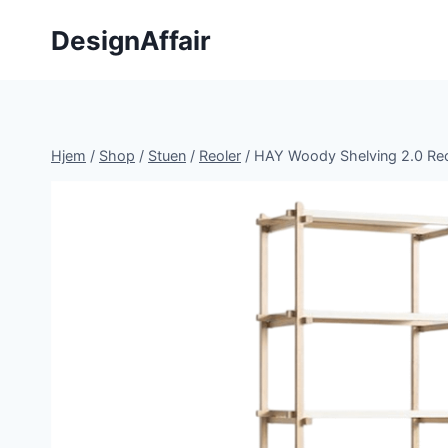
Fortsæt
DesignAffair
til
indhold
Hjem
/
Shop
/
Stuen
/
Reoler
/
HAY Woody Shelving 2.0 Reo