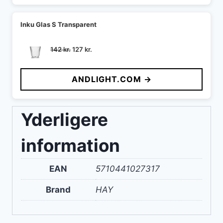
Inku Glas S Transparent
Den
Den
142
kr.
127
kr.
oprindelige
aktuelle
pris
pris
ANDLIGHT.COM →
var:
er:
142 kr..
127 kr..
Yderligere
information
EAN
5710441027317
Brand
HAY