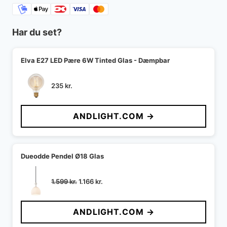
Har du set?
Elva E27 LED Pære 6W Tinted Glas - Dæmpbar
235
kr.
ANDLIGHT.COM →
Dueodde Pendel Ø18 Glas
Den
Den
1.599
kr.
1.166
kr.
oprindelige
aktuelle
pris
pris
ANDLIGHT.COM →
var:
er:
1.599 kr..
1.166 kr..