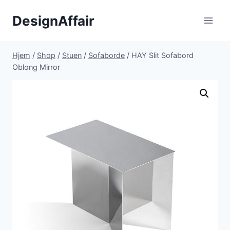
Fortsæt
DesignAffair
til
indhold
Hjem
/
Shop
/
Stuen
/
Sofaborde
/
HAY Slit Sofabord
Oblong Mirror