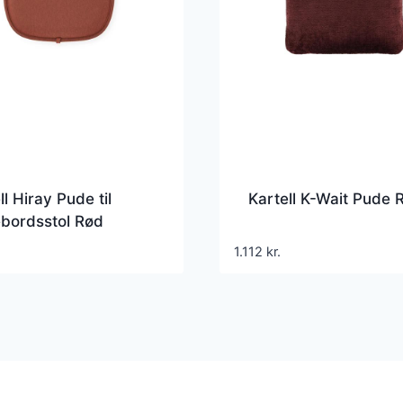
ll Hiray Pude til
Kartell K-Wait Pude 
bordsstol Rød
1.112
kr.