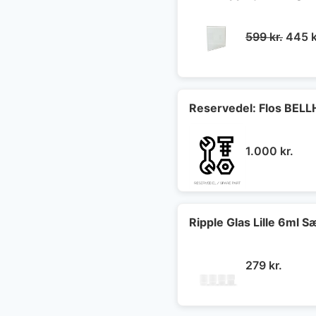
Den
599
kr.
445
k
oprin
pris
var:
599 kr
Reservedel: Flos BELL
1.000
kr.
Ripple Glas Lille 6ml S
279
kr.