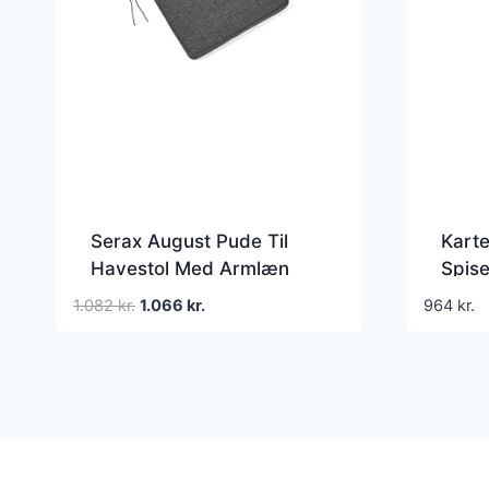
Serax August Pude Til
Karte
Havestol Med Armlæn
Spise
Sort
Den
Den
1.082
kr.
1.066
kr.
964
kr.
oprindelige
aktuelle
pris
pris
var:
er:
1.082 kr..
1.066 kr..