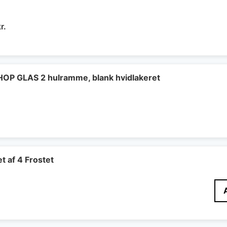
Den
r.
delige
aktuelle
pris
er:
..
445 kr..
HOP GLAS 2 hulramme, blank hvidlakeret
æt af 4 Frostet