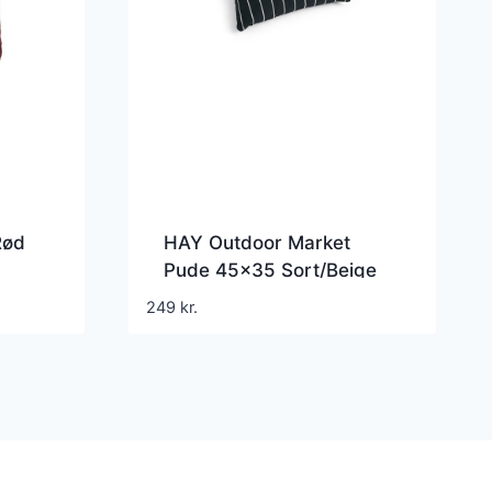
Rød
HAY Outdoor Market
Pude 45×35 Sort/Beige
249
kr.