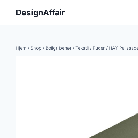
Fortsæt
DesignAffair
til
indhold
Hjem
/
Shop
/
Boligtilbehør
/
Tekstil
/
Puder
/
HAY Palissade