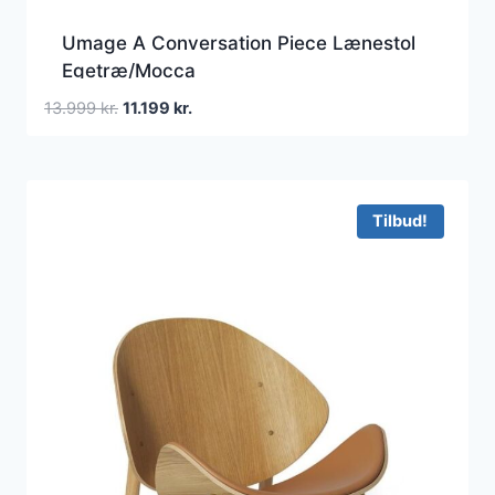
Umage A Conversation Piece Lænestol
Egetræ/Mocca
Den
Den
13.999
kr.
11.199
kr.
oprindelige
aktuelle
pris
pris
var:
er:
13.999 kr..
11.199 kr..
Tilbud!