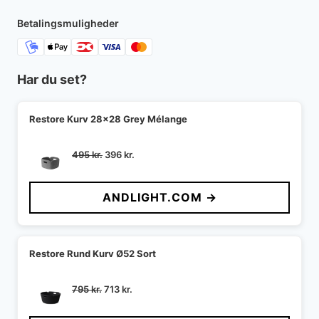
18.999 kr..
16.750 kr..
Betalingsmuligheder
Har du set?
Restore Kurv 28x28 Grey Mélange
Den
Den
495
kr.
396
kr.
oprindelige
aktuelle
pris
pris
ANDLIGHT.COM →
var:
er:
495 kr..
396 kr..
Restore Rund Kurv Ø52 Sort
Den
Den
795
kr.
713
kr.
oprindelige
aktuelle
pris
pris