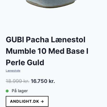
GUBI Pacha Lænestol
Mumble 10 Med Base I
Perle Guld
Lænestole
Den
Den
18.999
kr.
16.750
kr.
oprindelige
aktuelle
På lager
pris
pris
ANDLIGHT.DK →
var:
er: