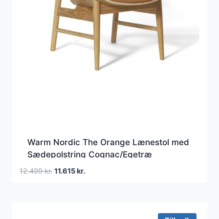
Warm Nordic The Orange Lænestol med
Sædepolstring Cognac/Egetræ
Den
Den
12.499
kr.
11.615
kr.
oprindelige
aktuelle
pris
pris
var:
er:
12.499 kr..
11.615 kr..