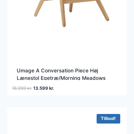
Umage A Conversation Piece Høj
Lænestol Egetræ/Morning Meadows
Den
Den
16.999
kr.
13.599
kr.
oprindelige
aktuelle
pris
pris
var:
er:
16.999 kr..
13.599 kr..
Tilbud!