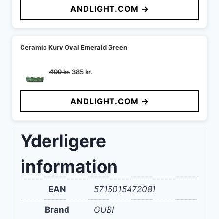
ANDLIGHT.COM →
var:
er:
795 kr..
713 kr..
Ceramic Kurv Oval Emerald Green
Den
Den
499
kr.
385
kr.
oprindelige
aktuelle
pris
pris
ANDLIGHT.COM →
var:
er:
499 kr..
385 kr..
Yderligere
information
EAN
5715015472081
Brand
GUBI