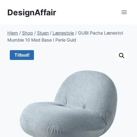
Fortsæt
DesignAffair
til
indhold
Hjem
/
Shop
/
Stuen
/
Lænestole
/
GUBI Pacha Lænestol
Mumble 10 Med Base I Perle Guld
Tilbud!