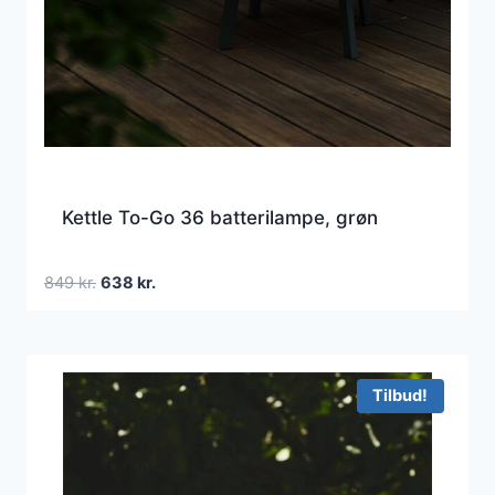
Kettle To-Go 36 batterilampe, grøn
Den
Den
849
kr.
638
kr.
oprindelige
aktuelle
pris
pris
var:
er:
849 kr..
638 kr..
Tilbud!