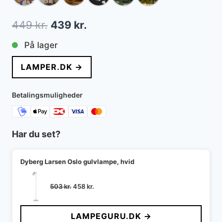
Den
Den
449
kr.
439
kr.
oprindelige
aktuelle
På lager
pris
pris
LAMPER.DK →
var:
er:
449 kr..
439 kr..
Betalingsmuligheder
Har du set?
Dyberg Larsen Oslo gulvlampe, hvid
Den
Den
503
kr.
458
kr.
oprindelige
aktuelle
pris
pris
LAMPEGURU.DK →
var:
er: