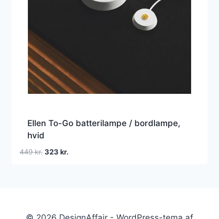
Ellen To-Go batterilampe / bordlampe,
hvid
Den
Den
449
kr.
323
kr.
oprindelige
aktuelle
pris
pris
var:
er:
449 kr..
323 kr..
© 2026 DesignAffair - WordPress-tema af