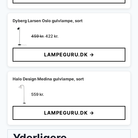
503 kr..
458 kr..
Dyberg Larsen Oslo gulvlampe, sort
Den
Den
459
kr.
422
kr.
oprindelige
aktuelle
pris
pris
LAMPEGURU.DK →
var:
er:
459 kr..
422 kr..
Halo Design Medina gulvlampe, sort
559
kr.
LAMPEGURU.DK →
Yderligere