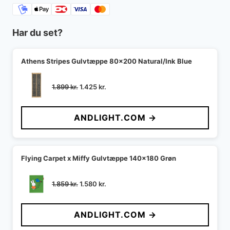
Har du set?
Athens Stripes Gulvtæppe 80x200 Natural/Ink Blue
Den
Den
1.899
kr.
1.425
kr.
oprindelige
aktuelle
pris
pris
ANDLIGHT.COM →
var:
er:
1.899 kr..
1.425 kr..
Flying Carpet x Miffy Gulvtæppe 140x180 Grøn
Den
Den
1.859
kr.
1.580
kr.
oprindelige
aktuelle
pris
pris
ANDLIGHT.COM →
var:
er:
1.859 kr..
1.580 kr..