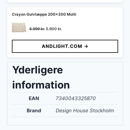
Crayon Gulvtæppe 200x300 Multi
Den
Den
6.999
kr.
5.600
kr.
oprindelige
aktuelle
pris
pris
ANDLIGHT.COM →
var:
er:
6.999 kr..
5.600 kr..
Yderligere
information
EAN
7340043325870
Brand
Design House Stockholm