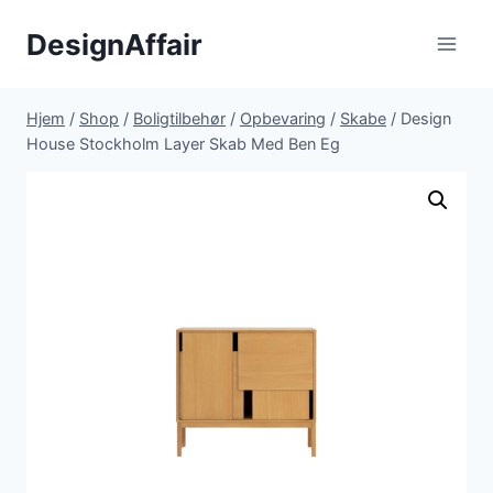
Fortsæt
DesignAffair
til
indhold
Hjem
/
Shop
/
Boligtilbehør
/
Opbevaring
/
Skabe
/
Design
House Stockholm Layer Skab Med Ben Eg