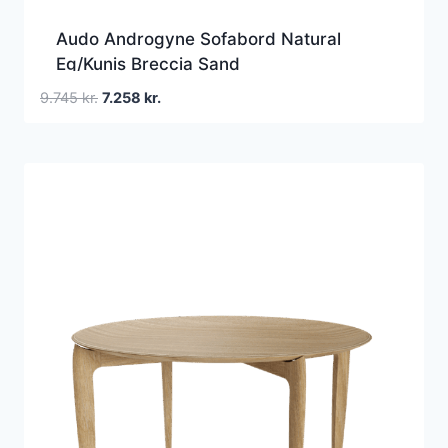
Audo Androgyne Sofabord Natural
Eg/Kunis Breccia Sand
Den
Den
9.745
kr.
7.258
kr.
oprindelige
aktuelle
pris
pris
var:
er:
9.745 kr..
7.258 kr..