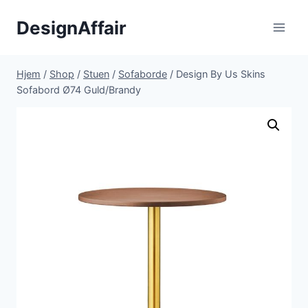
Fortsæt
DesignAffair
til
indhold
Hjem
/
Shop
/
Stuen
/
Sofaborde
/
Design By Us Skins
Sofabord Ø74 Guld/Brandy