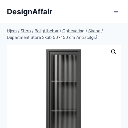
Fortsæt
DesignAffair
til
indhold
Hjem
/
Shop
/
Boligtilbehør
/
Opbevaring
/
Skabe
/
Department Store Skab 50×150 cm Antracitgrå