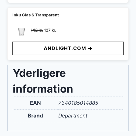
Inku Glas S Transparent
Den
Den
142
kr.
127
kr.
oprindelige
aktuelle
pris
pris
ANDLIGHT.COM →
var:
er:
142 kr..
127 kr..
Yderligere
information
EAN
7340185014885
Brand
Department