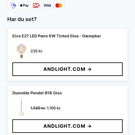
Har du set?
Elva E27 LED Pære 6W Tinted Glas - Dæmpbar
235
kr.
ANDLIGHT.COM →
Dueodde Pendel Ø18 Glas
Den
Den
1.599
kr.
1.166
kr.
oprindelige
aktuelle
pris
pris
ANDLIGHT.COM →
var:
er:
1.599 kr..
1.166 kr..