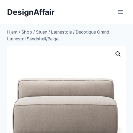
Fortsæt
DesignAffair
til
indhold
Hjem
/
Shop
/
Stuen
/
Lænestole
/
Decotique Grand
Lænestol Sandshell/Beige