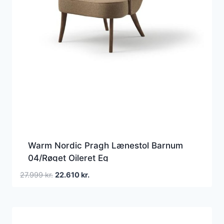
Warm Nordic Pragh Lænestol Barnum
04/Røget Oileret Eg
Den
Den
27.999
kr.
22.610
kr.
oprindelige
aktuelle
pris
pris
var:
er:
27.999 kr..
22.610 kr..