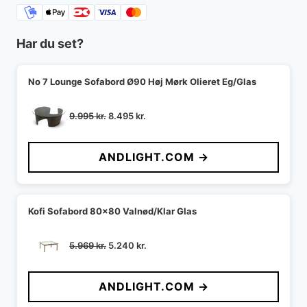
Har du set?
No 7 Lounge Sofabord Ø90 Høj Mørk Olieret Eg/Glas
Den
Den
9.995
kr.
8.495
kr.
oprindelige
aktuelle
pris
pris
ANDLIGHT.COM →
var:
er:
9.995 kr..
8.495 kr..
Kofi Sofabord 80x80 Valnød/Klar Glas
Den
Den
5.969
kr.
5.240
kr.
oprindelige
aktuelle
pris
pris
ANDLIGHT.COM →
var:
er:
5.969 kr..
5.240 kr..