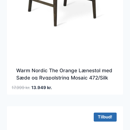
Warm Nordic The Orange Lænestol med
Sæde og Rygpolstring Mosaic 472/Silk
0250/Røget Egetræ
Den
Den
17.999
kr.
13.949
kr.
oprindelige
aktuelle
pris
pris
var:
er:
17.999 kr..
13.949 kr..
Tilbud!