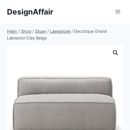
Fortsæt
DesignAffair
til
indhold
Hjem
/
Shop
/
Stuen
/
Lænestole
/
Decotique Grand
Lænestol Clay Beige