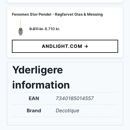
Fenomen Stor Pendel - Røgfarvet Glas & Messing
Den
Den
9.811
kr.
6.710
kr.
oprindelige
aktuelle
pris
pris
ANDLIGHT.COM →
var:
er:
9.811 kr..
6.710 kr..
Yderligere
information
EAN
7340185014557
Brand
Decotique