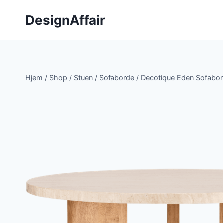
Fortsæt
DesignAffair
til
indhold
Hjem
/
Shop
/
Stuen
/
Sofaborde
/
Decotique Eden Sofabor