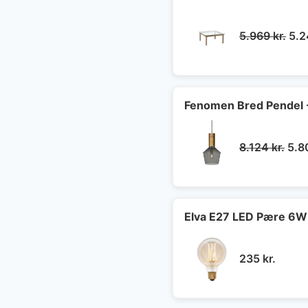
De
5.969
kr.
5.
opr
pris
var:
5.9
Fenomen Bred Pendel -
Den
8.124
kr.
5.8
opr
pris
var:
8.12
Elva E27 LED Pære 6W
235
kr.