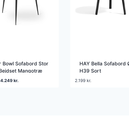
 Bowl Sofabord Stor
HAY Bella Sofabord 
 Bejdset Mangotræ
H39 Sort
Den
Den
4.249
kr.
2.199
kr.
oprindelige
aktuelle
pris
pris
var:
er:
5.125 kr..
4.249 kr..