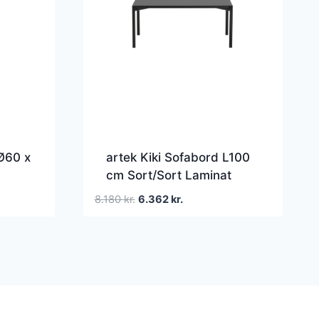
Ø60 x
artek Kiki Sofabord L100
cm Sort/Sort Laminat
Den
Den
8.180
kr.
6.362
kr.
oprindelige
aktuelle
pris
pris
var:
er:
8.180 kr..
6.362 kr..