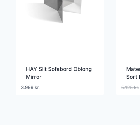
HAY Slit Sofabord Oblong
Mater
Mirror
Sort
3.999
kr.
5.125
kr.