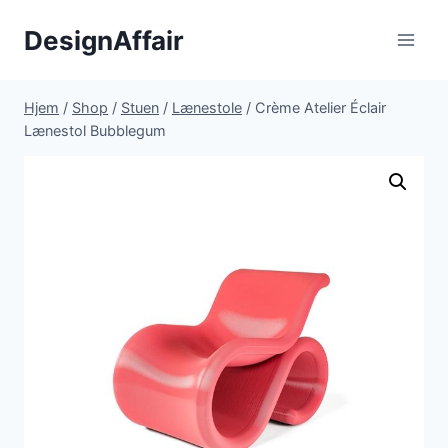
Fortsæt
DesignAffair
til
indhold
Hjem
/
Shop
/
Stuen
/
Lænestole
/
Crème Atelier Éclair
Lænestol Bubblegum