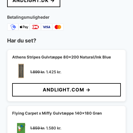
ANDLIGHT.DK →
Betalingsmuligheder
Har du set?
Athens Stripes Gulvtæppe 80x200 Natural/Ink Blue
Den
Den
1.899
kr.
1.425
kr.
oprindelige
aktuelle
pris
pris
ANDLIGHT.COM →
var:
er:
1.899 kr..
1.425 kr..
Flying Carpet x Miffy Gulvtæppe 140x180 Grøn
Den
Den
1.859
kr.
1.580
kr.