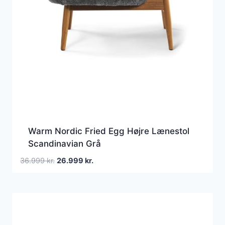
Warm Nordic Fried Egg Højre Lænestol
Scandinavian Grå
Den
Den
36.999
kr.
26.999
kr.
oprindelige
aktuelle
pris
pris
var:
er:
36.999 kr..
26.999 kr..