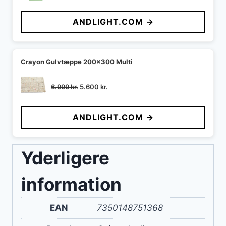
oprindelige
aktuelle
pris
pris
ANDLIGHT.COM →
var:
er:
1.859 kr..
1.580 kr..
Crayon Gulvtæppe 200x300 Multi
Den
Den
6.999
kr.
5.600
kr.
oprindelige
aktuelle
pris
pris
ANDLIGHT.COM →
var:
er:
6.999 kr..
5.600 kr..
Yderligere
information
EAN
7350148751368