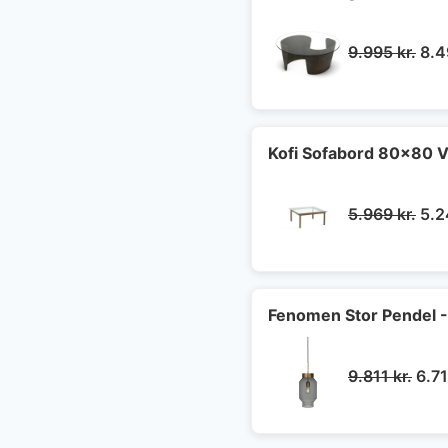
De
9.995
kr.
8.
opr
pris
var:
9.9
Kofi Sofabord 80x80 V
De
5.969
kr.
5.
opr
pris
var:
5.9
Fenomen Stor Pendel -
Den
9.811
kr.
6.7
opri
pris