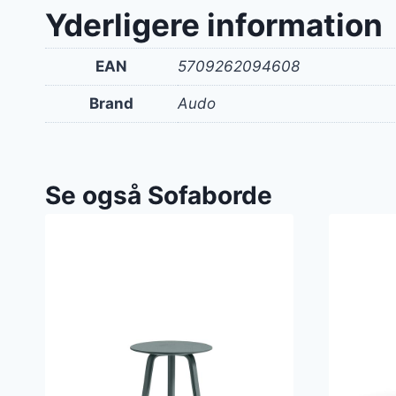
var:
Yderligere information
9.81
EAN
5709262094608
Brand
Audo
Se også Sofaborde