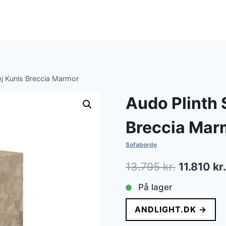
j Kunis Breccia Marmor
Audo Plinth 
Breccia Mar
Sofaborde
Den
13.795
kr.
11.810
kr.
oprindeli
På lager
pris
ANDLIGHT.DK →
var: