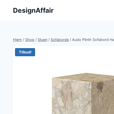
Fortsæt
DesignAffair
til
indhold
Hjem
/
Shop
/
Stuen
/
Sofaborde
/
Audo Plinth Sofabord Hø
Tilbud!