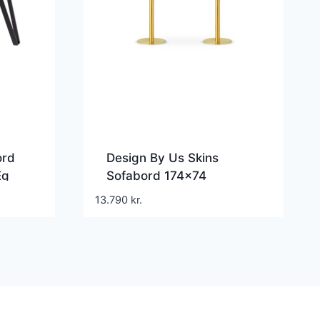
ord
Design By Us Skins
Eg
Sofabord 174×74
Guld/Smoke
13.790
kr.