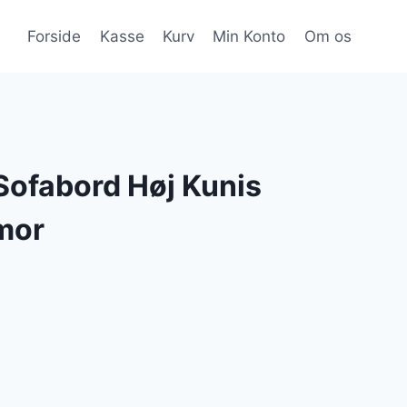
Forside
Kasse
Kurv
Min Konto
Om os
Sofabord Høj Kunis
mor
Den
ge
aktuelle
pris
er: