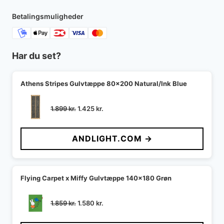
Betalingsmuligheder
Har du set?
Athens Stripes Gulvtæppe 80x200 Natural/Ink Blue
Den
Den
1.899
kr.
1.425
kr.
oprindelige
aktuelle
pris
pris
ANDLIGHT.COM →
var:
er:
1.899 kr..
1.425 kr..
Flying Carpet x Miffy Gulvtæppe 140x180 Grøn
Den
Den
1.859
kr.
1.580
kr.
oprindelige
aktuelle
pris
pris