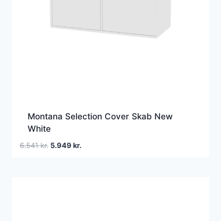
Montana Selection Cover Skab New
White
Den
Den
6.541
kr.
5.949
kr.
oprindelige
aktuelle
pris
pris
var:
er:
6.541 kr..
5.949 kr..