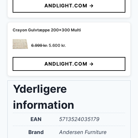
ANDLIGHT.COM →
var:
er:
1.859 kr..
1.580 kr..
Crayon Gulvtæppe 200x300 Multi
Den
Den
6.999
kr.
5.600
kr.
oprindelige
aktuelle
pris
pris
ANDLIGHT.COM →
var:
er:
6.999 kr..
5.600 kr..
Yderligere
information
EAN
5713524035179
Brand
Andersen Furniture