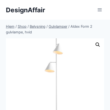
Fortsæt
DesignAffair
til
indhold
Hjem
/
Shop
/
Belysning
/
Gulvlamper
/
Aldex Form 2
gulvlampe, hvid