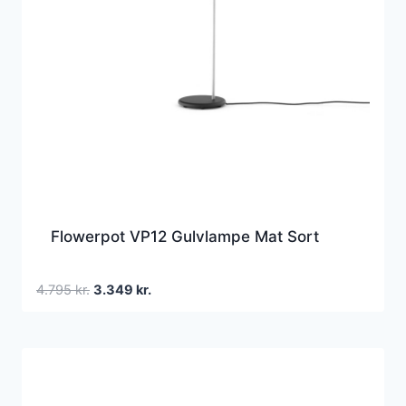
Flowerpot VP12 Gulvlampe Mat Sort
Den
Den
4.795
kr.
3.349
kr.
oprindelige
aktuelle
pris
pris
var:
er:
4.795 kr..
3.349 kr..