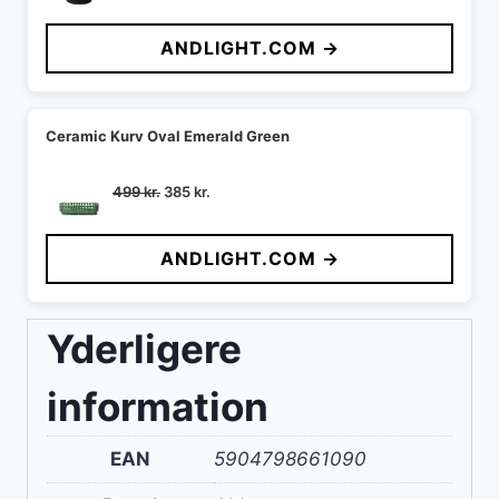
oprindelige
aktuelle
pris
pris
ANDLIGHT.COM →
var:
er:
795 kr..
713 kr..
Ceramic Kurv Oval Emerald Green
Den
Den
499
kr.
385
kr.
oprindelige
aktuelle
pris
pris
ANDLIGHT.COM →
var:
er:
499 kr..
385 kr..
Yderligere
information
EAN
5904798661090