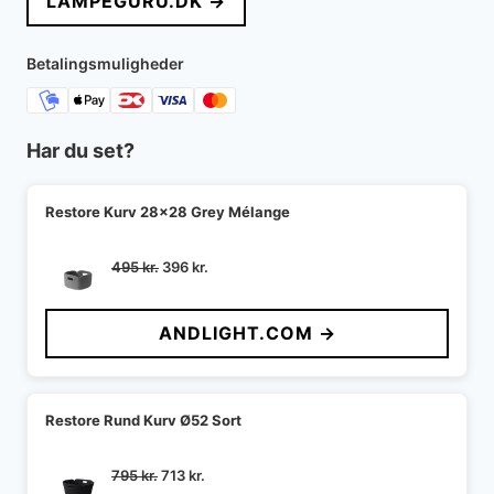
LAMPEGURU.DK →
Betalingsmuligheder
Har du set?
Restore Kurv 28x28 Grey Mélange
Den
Den
495
kr.
396
kr.
oprindelige
aktuelle
pris
pris
ANDLIGHT.COM →
var:
er:
495 kr..
396 kr..
Restore Rund Kurv Ø52 Sort
Den
Den
795
kr.
713
kr.