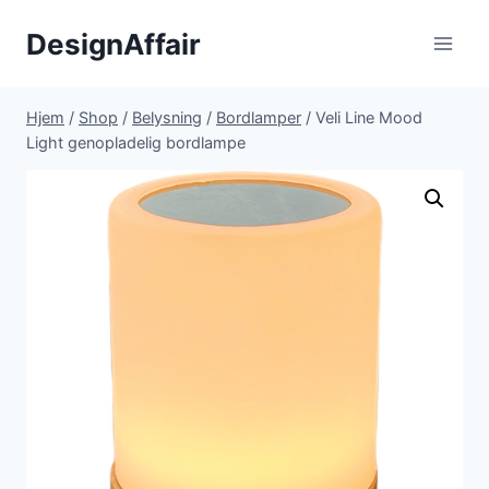
Fortsæt
DesignAffair
til
indhold
Hjem
/
Shop
/
Belysning
/
Bordlamper
/
Veli Line Mood
Light genopladelig bordlampe