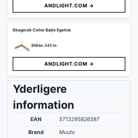
ANDLIGHT.COM →
Skagerak Collar Bøjle Egetræ
Den
Den
319
kr.
245
kr.
oprindelige
aktuelle
pris
pris
ANDLIGHT.COM →
var:
er:
319 kr..
245 kr..
Yderligere
information
EAN
5713295826587
Brand
Muuto