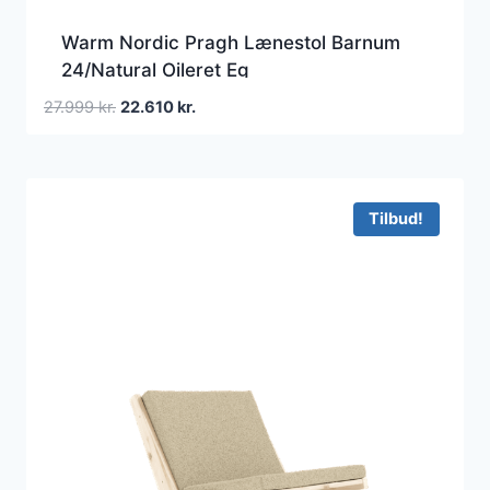
Warm Nordic Pragh Lænestol Barnum
24/Natural Oileret Eg
Den
Den
27.999
kr.
22.610
kr.
oprindelige
aktuelle
pris
pris
var:
er:
27.999 kr..
22.610 kr..
Tilbud!