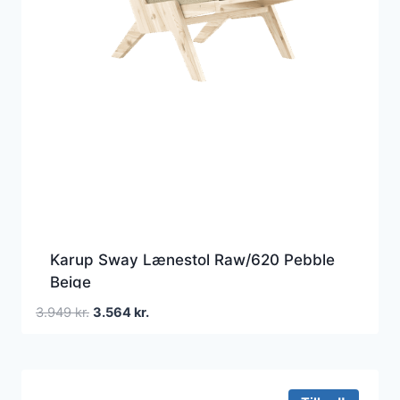
Karup Sway Lænestol Raw/620 Pebble
Beige
Den
Den
3.949
kr.
3.564
kr.
oprindelige
aktuelle
pris
pris
var:
er:
3.949 kr..
3.564 kr..