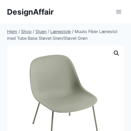
Fortsæt
DesignAffair
til
indhold
Hjem
/
Shop
/
Stuen
/
Lænestole
/
Muuto Fiber Lænestol
med Tube Base Støvet Grøn/Støvet Grøn