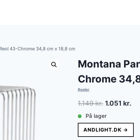
 Reol 43-Chrome 34,8 cm x 18,8 cm
Montana Pan
Chrome 34,8
Reoler
Den
De
1.149
kr.
1.051
kr.
oprindelige
ak
På lager
pris
pri
ANDLIGHT.DK →
var:
er: