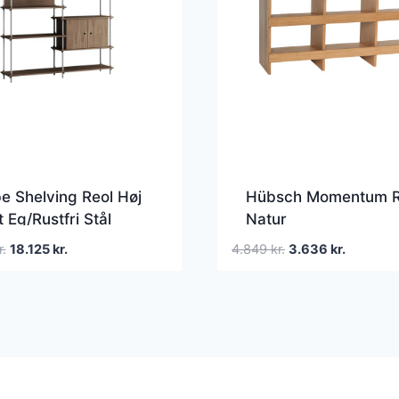
 Shelving Reol Høj
Hübsch Momentum R
 Eg/Rustfri Stål
Natur
Den
Den
Den
Den
r.
18.125
kr.
4.849
kr.
3.636
kr.
oprindelige
aktuelle
oprindelige
aktuelle
pris
pris
pris
pris
var:
er:
var:
er:
18.620 kr..
18.125 kr..
4.849 kr..
3.636 kr.