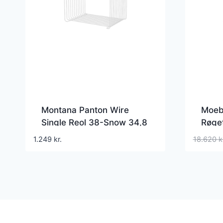
Montana Panton Wire
Moebe
Single Reol 38-Snow 34,8
Røget
cm x 25,7 cm
1.249
kr.
18.620
k