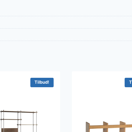
Tilbud!
T