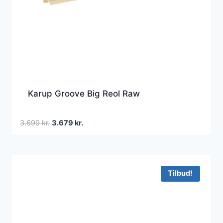
Karup Groove Big Reol Raw
Den
Den
3.699
kr.
3.679
kr.
oprindelige
aktuelle
pris
pris
var:
er:
3.699 kr..
3.679 kr..
Tilbud!