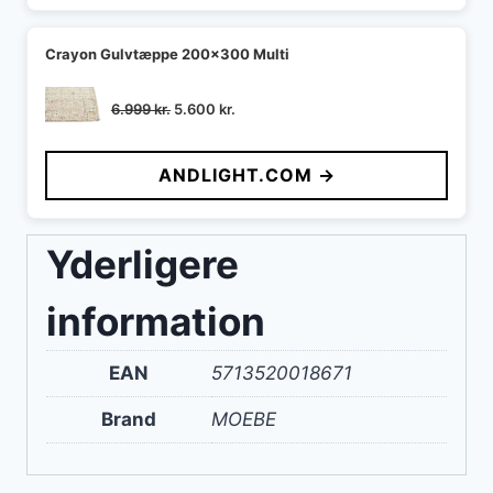
Crayon Gulvtæppe 200x300 Multi
Den
Den
6.999
kr.
5.600
kr.
oprindelige
aktuelle
pris
pris
ANDLIGHT.COM →
var:
er:
6.999 kr..
5.600 kr..
Yderligere
information
EAN
5713520018671
Brand
MOEBE