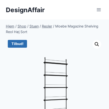
Fortsæt
DesignAffair
til
indhold
Hjem
/
Shop
/
Stuen
/
Reoler
/
Moebe Magazine Shelving
Reol Høj Sort
Tilbud!