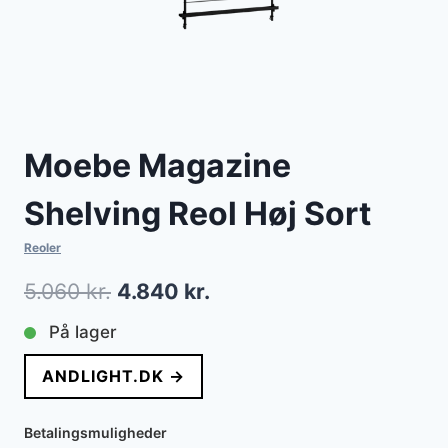
Moebe Magazine
Shelving Reol Høj Sort
Reoler
Den
Den
5.060
kr.
4.840
kr.
oprindelige
aktuelle
På lager
pris
pris
ANDLIGHT.DK →
var:
er:
5.060 kr..
4.840 kr..
Betalingsmuligheder