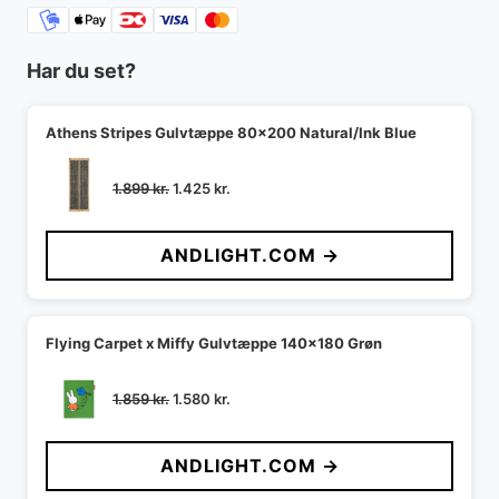
Har du set?
Athens Stripes Gulvtæppe 80x200 Natural/Ink Blue
Den
Den
1.899
kr.
1.425
kr.
oprindelige
aktuelle
pris
pris
ANDLIGHT.COM →
var:
er:
1.899 kr..
1.425 kr..
Flying Carpet x Miffy Gulvtæppe 140x180 Grøn
Den
Den
1.859
kr.
1.580
kr.
oprindelige
aktuelle
pris
pris
ANDLIGHT.COM →
var:
er:
1.859 kr..
1.580 kr..