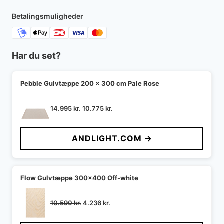
Betalingsmuligheder
Har du set?
Pebble Gulvtæppe 200 x 300 cm Pale Rose
Den
Den
14.995
kr.
10.775
kr.
oprindelige
aktuelle
pris
pris
ANDLIGHT.COM →
var:
er:
14.995 kr..
10.775 kr..
Flow Gulvtæppe 300x400 Off-white
Den
Den
10.590
kr.
4.236
kr.
oprindelige
aktuelle
pris
pris