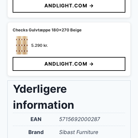
ANDLIGHT.COM →
var:
er:
10.590 kr..
4.236 kr..
Checks Gulvtæppe 180x270 Beige
5.290
kr.
ANDLIGHT.COM →
Yderligere
information
EAN
5715692000287
Brand
Sibast Furniture