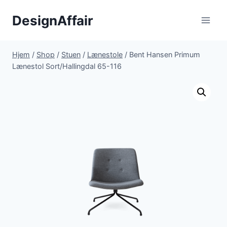
Fortsæt
DesignAffair
til
indhold
Hjem
/
Shop
/
Stuen
/
Lænestole
/
Bent Hansen Primum
Lænestol Sort/Hallingdal 65-116