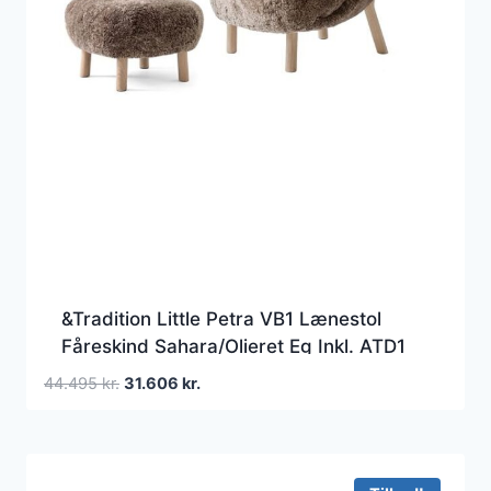
&Tradition Little Petra VB1 Lænestol
Fåreskind Sahara/Olieret Eg Inkl. ATD1
Puf
Den
Den
44.495
kr.
31.606
kr.
oprindelige
aktuelle
pris
pris
var:
er:
44.495 kr..
31.606 kr..