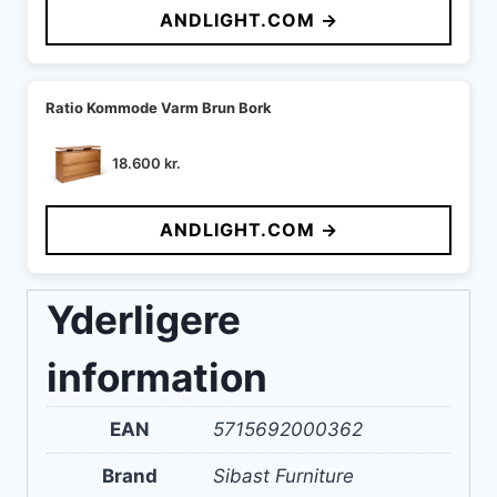
ANDLIGHT.COM →
var:
er:
12.304 kr..
10.751 kr..
Ratio Kommode Varm Brun Bork
18.600
kr.
ANDLIGHT.COM →
Yderligere
information
EAN
5715692000362
Brand
Sibast Furniture