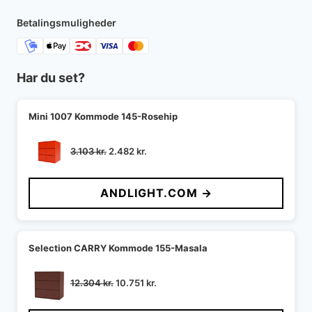
Betalingsmuligheder
Har du set?
Mini 1007 Kommode 145-Rosehip
Den
Den
3.103
kr.
2.482
kr.
oprindelige
aktuelle
pris
pris
ANDLIGHT.COM →
var:
er:
3.103 kr..
2.482 kr..
Selection CARRY Kommode 155-Masala
Den
Den
12.304
kr.
10.751
kr.
oprindelige
aktuelle
pris
pris