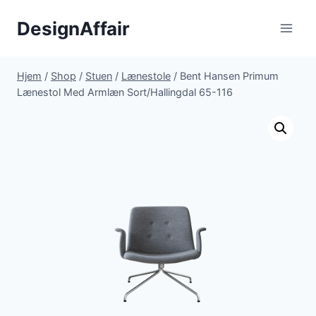
Fortsæt
DesignAffair
til
indhold
Hjem
/
Shop
/
Stuen
/
Lænestole
/
Bent Hansen Primum
Lænestol Med Armlæn Sort/Hallingdal 65-116