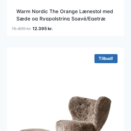
Warm Nordic The Orange Lænestol med
Sæde og Rygpolstring Soavé/Egetræ
Den
Den
15.499
kr.
12.395
kr.
oprindelige
aktuelle
pris
pris
var:
er:
15.499 kr..
12.395 kr..
Tilbud!