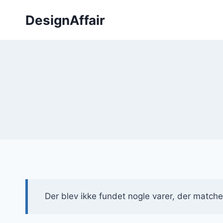
Fortsæt
DesignAffair
til
indhold
Der blev ikke fundet nogle varer, der matcher